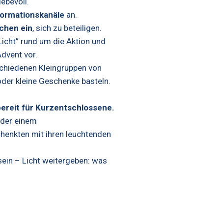
liebevoll.
formationskanäle
an.
chen
ein
, sich zu beteiligen.
cht” rund um die Aktion und
Advent vor.
schiedenen Kleingruppen von
der kleine Geschenke basteln.
.
bereit für Kurzentschlossene.
der einem
schenkten mit ihren leuchtenden
sein – Licht weitergeben: was