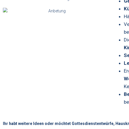
Ge
Kü
Hä
Ve
be
Di
Ki
S
L
Er
We
Ke
Be
be
Ihr habt weitere Ideen oder möchtet Gottesdienstentwürfe, Hauskr