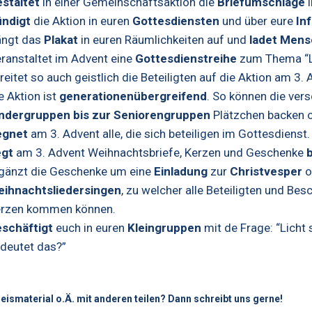
staltet
in einer Gemeinschaftsaktion die
Briefumschläge
ndigt
die Aktion in euren
Gottesdiensten
und über eure
In
ngt das
Plakat
in euren Räumlichkeiten auf und
ladet
Mens
ranstaltet im Advent eine
Gottesdienstreihe
zum Thema “Li
reitet so auch geistlich die Beteiligten auf die Aktion am 3. 
e Aktion ist
generationenübergreifend
. So können die ver
ndergruppen bis zur
Seniorengruppen
Plätzchen backen o
egnet
am 3. Advent alle, die sich beteiligen im Gottesdienst
egt
am 3. Advent Weihnachtsbriefe, Kerzen und Geschenke
gänzt die Geschenke um eine
Einladung
zur
Christvesper
o
ihnachtsliedersingen
, zu welcher alle Beteiligten und Be
rzen kommen können.
schäftigt
euch in euren
Kleingruppen
mit de Frage: “Licht 
deutet das?”
eismaterial o.Ä. mit anderen teilen? Dann schreibt uns gerne!