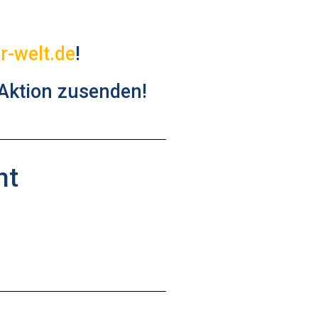
r-welt.de
!
Aktion zusenden!
nt