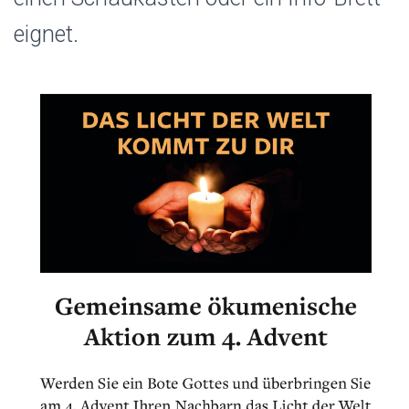
N
eignet.