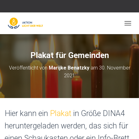
N
A
V
I
G
Plakat für Gemeinden
A
T
Veröffentlicht von
Marijke Benatzky
am
30. November
I
2021
O
N
U
M
S
C
H
Hier kann ein
Plakat
in Größe DINA4
A
L
heruntergeladen werden, das sich für
T
E
einen Schaukasten oder ein Info-Brett